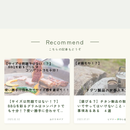
Recommend
こちらの記事もどうぞ
【サイズは問題ではない！？】
【錆びる？】チタン製品の取
BBQを彩るグリルはコンパクトで
いでやってはいけないこと・
も十分！？使い勝手に合わせてサ
事項あるある ４選
イズ感を選ぼう！！
2025.02.02
おすすめギア
2023.07.01
ビギナー
初心者の