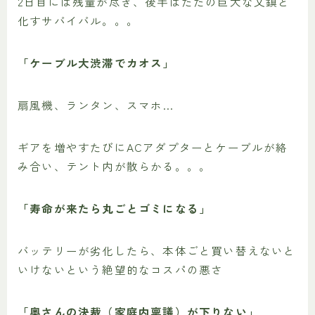
2日目には残量が尽き、後半はただの巨大な文鎮と
化すサバイバル。。。
「ケーブル大渋滞でカオス」
扇風機、ランタン、スマホ…
ギアを増やすたびにACアダプターとケーブルが絡
み合い、テント内が散らかる。。。
「寿命が来たら丸ごとゴミになる」
バッテリーが劣化したら、本体ごと買い替えないと
いけないという絶望的なコスパの悪さ
「奥さんの決裁（家庭内稟議）が下りない」