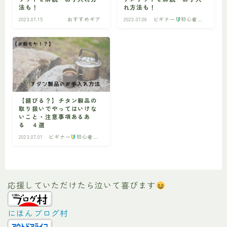
法も！
れ方法も！
2023.07.15
おすすめギア
2023.07.08
ビギナー
初心者の
ビギナー
初心者の方へ
方へ
【錆びる？】チタン製品の
取り扱いでやってはいけな
いこと・注意事項あるあ
る ４選
2023.07.01
ビギナー
初心者の
方へ
応援していただけたら泣いて喜びます
にほんブログ村