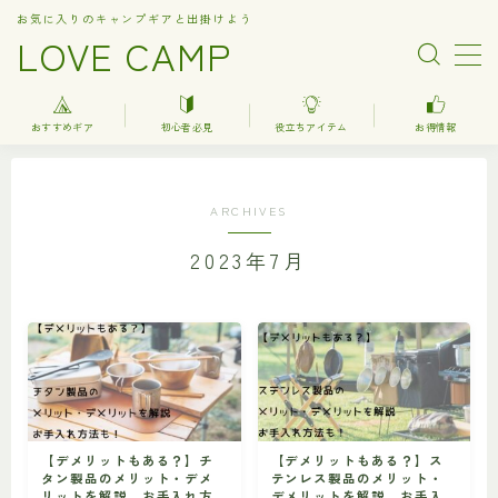
お気に入りのキャンプギアと出掛けよう
LOVE CAMP
MENU
おすすめギア
初心者必見
役立ちアイテム
お得情報
人気記事
ARCHIVES
おすすめギア
2023年7月
キャンプ
バーベキュー（BBQ）
調理器具関連（kitchenware）
車中泊
お得情報
【デメリットもある？】チ
【デメリットもある？】ス
タン製品のメリット・デメ
テンレス製品のメリット・
楽天お得情報
リットを解説 お手入れ方
デメリットを解説 お手入