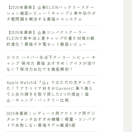
【2026年最新】山善ELEINバッテリーステー
ション徹底レビュー！キャンプと車中泊のポ
タ電問題を解決する最強エコシステム
【2026年最新】山善コンパクトクーラー
ELEINで車中泊と夏キャンプの暑さ対策が劇
的進化！最強ポタ電セット徹底レビュー
ロゴス ハイパー氷点下クーラー レビュー キ
ャンプ 保冷力 最強 おすすめ｜アイスが溶け
ない？保冷力お化けを徹底解剖！
Apple Watchは『山』ではただの文チンだっ
た！？アウトドア好きがGarminに乗り換え
て人生の輝きを取り戻した5つの理由｜登
山・キャンプ・バッテリー比較
2026年最新｜レディース用アウトドア用デジ
タルウォッチおすすめ機種！軽量・コンパク
トで失敗しない最強モデル厳選9選