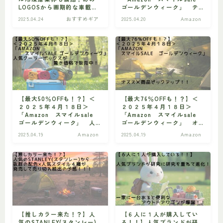
LOGOSから画期的な車載冷
ゴールデンウィーク」 テ
凍庫が爆誕！！
ントを購入するのは今がチ
2025.04.24
おすすめギア
2025.04.20
Amazon
ビギナー
初心者の方へ
ャンス！！
【最大50％OFFも！？】＜
【最大76％OFFも！？】＜
２０２５年４月１８日＞
２０２５年４月１８日＞
「Amazon スマイルsale
「Amazon スマイルsale
ゴールデンウィーク」 人
ゴールデンウィーク」 オ
気クーラーボックスが驚き
ススメ商品ピックアッ
2025.04.19
Amazon
2025.04.19
Amazon
価格で販売中！
プ！！
【推しカラー来た！？】人
【６人に１人が購入してい
気のSTANLEY(スタンレー)
る！！】人気ブランドが研