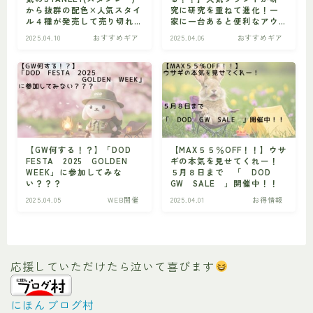
から抜群の配色×人気スタイ
究に研究を重ねて進化！一
ル４種が発売して売り切れ
家に一台あると便利なアウ
続出の予感！！！
トドアワゴンが爆誕！！
2025.04.10
おすすめギア
2025.04.06
おすすめギア
【GW何する！？】「DOD
【MAX５５％OFF！！】ウサ
FESTA 2025 GOLDEN
ギの本気を見せてくれー！
WEEK」に参加してみな
５月８日まで 「 DOD
い？？？
GW SALE 」開催中！！
2025.04.05
WEB開催
2025.04.01
お得情報
応援していただけたら泣いて喜びます
にほんブログ村