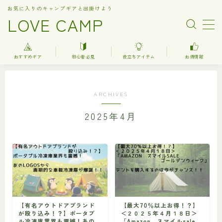
お気に入りのキャンプギアと出掛けよう
LOVE CAMP
MENU
おすすめギア
初心者必見
役立ちアイテム
お得情報
人気記事
ARCHIVES
おすすめギア
2025年4月
キャンプ
バーベキュー（BBQ）
調理器具関連（kitchenware）
車中泊
お得情報
【有名アウトドアブランド
【最大70％以上お得！？】
が殴り込み！？】ポータブ
＜２０２５年４月１８日＞
楽天お得情報
ル冷凍庫業界も震撼！あの
「Amazon スマイルsale