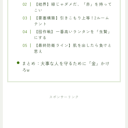
【結界】緑じゃダメだ、「赤」を持って
こい
【要塞構築】引きこもり上等！2ルーム
テント
【囮作戦】一番高いランタンを「生贄」
にする
【最終防衛ライン】肌を出したら負けと
思え
まとめ：大事な人を守るために「金」かけ
ろw
スポンサーリンク