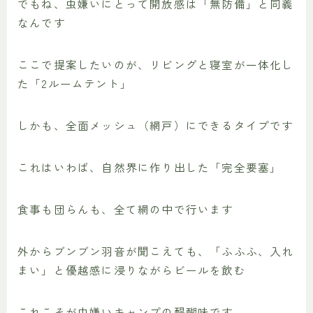
でもね、虫嫌いにとって開放感は「無防備」と同義
なんです
ここで提案したいのが、リビングと寝室が一体化し
た「2ルームテント」
しかも、全面メッシュ（網戸）にできるタイプです
これはいわば、自然界に作り出した「完全要塞」
食事も団らんも、全て網の中で行います
外からブンブン羽音が聞こえても、「ふふふ、入れ
まい」と優越感に浸りながらビールを飲む
これこそが虫嫌いキャンプの醍醐味です