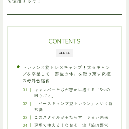
を伝授するぞ！
CONTENTS
CLOSE
トレラン×筋トレ×キャンプ！太るキャン
プを卒業して「野生の体」を取り戻す究極
の野外合宿術
キャンパーたちが密かに抱える「5つの
困りごと」
「ベースキャンプ型トレラン」という新
常識
このスタイルがもたらす「明るい未来」
現場で使える！なおぞー流「筋肉野営」