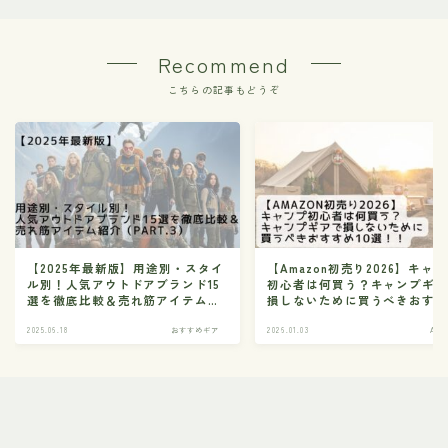
Recommend
こちらの記事もどうぞ
【2025年最新版】用途別・スタイ
【Amazon初売り2026】キャ
ル別！人気アウトドアブランド15
初心者は何買う？キャンプギ
選を徹底比較＆売れ筋アイテム紹
損しないために買うべきおす
介（Part.3）
10選！！
2025.06.18
おすすめギア
2026.01.03
Ama