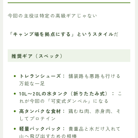
今回の主役は特定の高級ギアじゃない
「キャンプ場を拠点にする」というスタイル
だ
推奨ギア（スペック）
トレランシューズ：
舗装路も悪路も行ける
万能な一足
10L〜20Lの水タンク（折りたたみ式）：
こ
れが今回の「可変式ダンベル」になる
高タンパクな食材：
鶏むね肉、赤身肉、そ
してプロテイン
軽量バックパック：
貴重品と水だけ入れて
山へ飛び出すための相棒