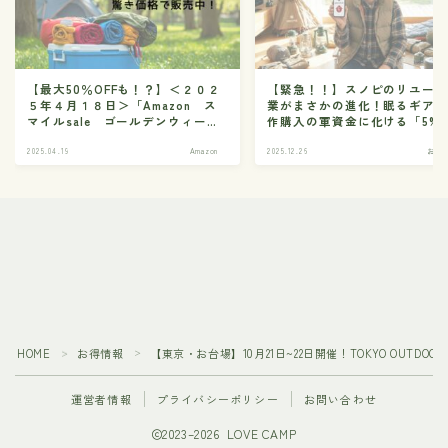
【最大50％OFFも！？】＜２０２
【緊急！！】スノピのリユー
５年４月１８日＞「Amazon ス
業がまさかの進化！眠るギア
マイルsale ゴールデンウィー
作購入の軍資金に化ける「5%
ク」 人気クーラーボックスが驚
則」とは
き価格で販売中！
2025.04.19
Amazon
2025.12.26
お得
HOME
お得情報
【東京・お台場】10月21日~22日開催！TOKYO OUTDOOR
＞
＞
運営者情報
プライバシーポリシー
お問い合わせ
2023–2026 LOVE CAMP