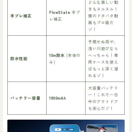
どんな激しい動
きもヌルヌル！
FlowState
手ブ
手ブレ補正
僕のドタバタ動
レ補正
画もプロ級だ
ゾ！
予期せぬ雨や、
浅い川遊びなら
10m防水
(本体の
へっちゃら！専
防水性能
み)
用ケースを使え
ばもっと深く潜
れるゾ！
大容量バッテリ
ー！これで一日
バッテリー容量
1800mAh
中のアウトドア
も安心だゾ！