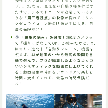
操作ミスで墜落させたりするリスクがある
ゾ…。X5なら、見えない自撮り棒を伸ばす
だけで、まるでドローンが追尾しているよ
うな
「第三者視点」の映像
が撮れる！リス
クゼロでドローン級の映像が手に入る、最
高の保険だゾ！
「編集の悩み」を保険！
360度カメラっ
て「撮りっぱなしでOK」が強みだけど、X5
はさらに進化！「自動リフレーム」機能を
使えば、
AIが動画の中から最高の瞬間を自
動で選んで、プロが編集したようなカッコ
いいシネマティックな動画に仕上げてくれ
る！
動画編集の時間をアウトドアで楽しむ
時間に変えてくれる、最強の時間保険だ
ね！