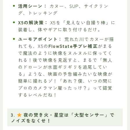
活用シーン：
カヌー、SUP、サイクリン
グ、トレッキング
X5の解決策：
X5を「見えない自撮り棒」に
装着し、体やギアに取り付けるだけ。
ユーモアポイント：
荒れた川でカヌーが揺
れても、X5の
FlowState手ブレ補正
がまる
で魔法のように映像をヌルヌルに保ってく
れる！後で映像を見返すと、まるで「無人
のドローンが水面ギリギリを追尾してい
る」ような、映画の予告編みたいな映像が
簡単に撮れるゾ！「あれ？僕、いつの間に
プロのカメラマン雇ったっけ？」って錯覚
するレベルだね！
3.
夜の焚き火・星空は「大型センサー」で
ノイズをなくせ！