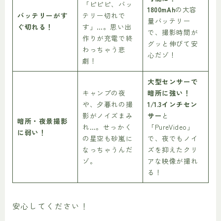
「ピピピ、バッ
1800mAh
の大容
バッテリーがす
テリー切れで
量バッテリー
ぐ切れる！
す」…。思い出
で、撮影時間が
作りが充電で終
グッと伸びて安
わっちゃう悲
心だゾ！
劇！
大型センサーで
キャンプの夜
暗所に強い！
や、夕暮れの撮
1/1.3インチセン
影がノイズまみ
サー
と
暗所・夜景撮影
れ…。せっかく
「PureVideo」
に弱い！
の星空も砂嵐に
で、夜でもノイ
なっちゃうんだ
ズを抑えたクリ
ゾ。
アな映像が撮れ
る！
安心してください！