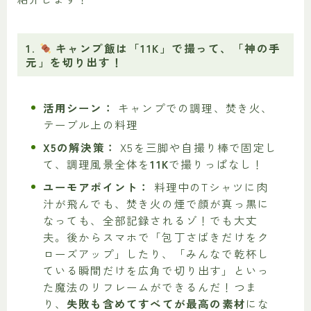
1.
キャンプ飯は「11K」で撮って、「神の手
元」を切り出す！
活用シーン：
キャンプでの調理、焚き火、
テーブル上の料理
X5の解決策：
X5を三脚や自撮り棒で固定し
て、調理風景全体を
11K
で撮りっぱなし！
ユーモアポイント：
料理中のTシャツに肉
汁が飛んでも、焚き火の煙で顔が真っ黒に
なっても、全部記録されるゾ！でも大丈
夫。後からスマホで「包丁さばきだけをク
ローズアップ」したり、「みんなで乾杯し
ている瞬間だけを広角で切り出す」といっ
た魔法のリフレームができるんだ！つま
り、
失敗も含めてすべてが最高の素材
にな