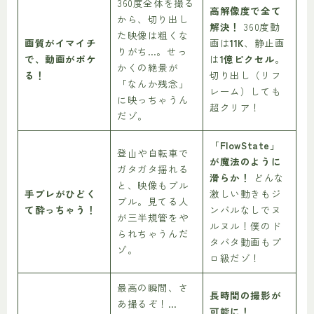
360度全体を撮る
高解像度で全て
から、切り出し
解決！
360度動
た映像は粗くな
画質がイマイチ
画は
11K
、静止画
りがち…。せっ
で、動画がボケ
は
1億ピクセル
。
かくの絶景が
る！
切り出し（リフ
「なんか残念」
レーム）しても
に映っちゃうん
超クリア！
だゾ。
「FlowState」
登山や自転車で
が魔法のように
ガタガタ揺れる
滑らか！
どんな
と、映像もブル
手ブレがひどく
激しい動きもジ
ブル。見てる人
て酔っちゃう！
ンバルなしでヌ
が三半規管をや
ルヌル！僕のド
られちゃうんだ
タバタ動画もプ
ゾ。
ロ級だゾ！
最高の瞬間、さ
長時間の撮影が
あ撮るぞ！…
可能に！