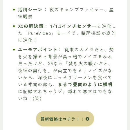
活用シーン：
夜のキャンプファイヤー、星
空観察
X5の解決策：
1/1.3インチセンサー
と進化し
た「PureVideo」モードで、暗所撮影が劇的
に進化！
ユーモアポイント：
従来のカメラだと、焚
き火を撮ると背景が真っ暗でノイズまみれ
だったけど、X5なら「焚き火の暖かさと、
夜空の奥行き」が両立できる！ノイズがな
いから、深夜にこっそりラーメンを食べて
いる仲間の顔も、
まるで昼間のように鮮明
に記録されちゃうゾ。隠れて悪さはできな
いね！(笑)
最新価格はコチラ
！！