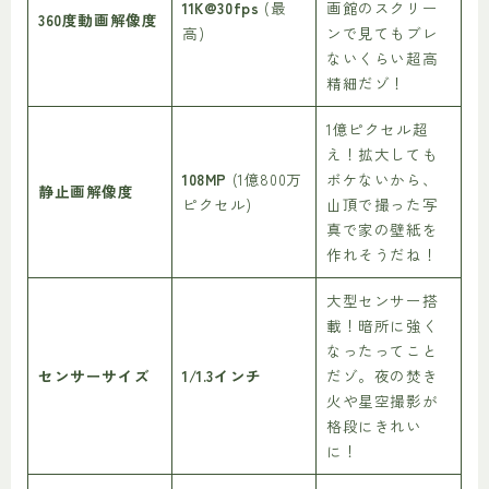
11K@30fps
(最
画館のスクリー
360度動画解像度
高)
ンで見てもブレ
ないくらい超高
精細だゾ！
1億ピクセル超
え！拡大しても
108MP
(1億800万
ボケないから、
静止画解像度
ピクセル)
山頂で撮った写
真で家の壁紙を
作れそうだね！
大型センサー搭
載！暗所に強く
なったってこと
センサーサイズ
1/1.3インチ
だゾ。夜の焚き
火や星空撮影が
格段にきれい
に！