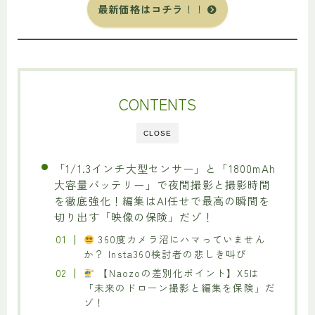
最新価格はコチラ
！！
CONTENTS
CLOSE
「1/1.3インチ大型センサー」と「1800mAh
大容量バッテリー」で夜間撮影と撮影時間
を徹底強化！編集はAI任せで最高の瞬間を
切り出す「映像の保険」だゾ！
360度カメラ沼にハマっていません
か？ Insta360検討者の悲しき叫び
【Naozoの差別化ポイント】X5は
「未来のドローン撮影と編集を保険」だ
ゾ！