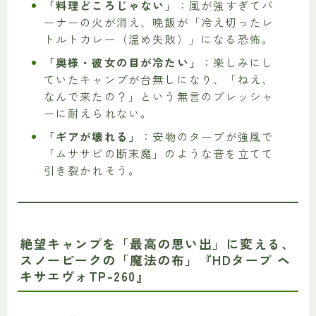
「料理どころじゃない」
：風が強すぎてバ
ーナーの火が消え、晩飯が「冷え切ったレ
トルトカレー（温め失敗）」になる恐怖。
「奥様・彼女の目が冷たい」
：楽しみにし
ていたキャンプが台無しになり、「ねえ、
なんで来たの？」という無言のプレッシャ
ーに耐えられない。
「ギアが壊れる」
：安物のタープが強風で
「ムササビの断末魔」のような音を立てて
引き裂かれそう。
絶望キャンプを「最高の思い出」に変える、
スノーピークの「魔法の布」『HDタープ ヘ
キサエヴォTP-260』