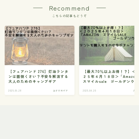
Recommend
こちらの記事もどうぞ
【フュアハンド 276】灯油ランタ
【最大70％以上お得！？】＜
ンは面倒くさい？不安を解消する
２５年４月１８日＞「Amazo
大人のためのキャンプギア
スマイルsale ゴールデンウ
ク」 テントを購入するのは
チャンス！！
2025.09.28
おすすめギア
2025.04.20
Ama