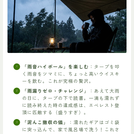
「雨音ハイボール」を楽しむ
：タープを叩
く雨音をツマミに、ちょっと高いウイスキ
ーを飲む。これが究極の贅沢。
「雨漏りゼロ・チャレンジ」
：あえて大雨
の日に、タープの下で読書。一滴も濡れず
に読み終えた時の達成感は、エベレスト登
頂に匹敵する（盛りすぎ）。
「泥んこ撤収の儀」
：濡れたギアはゴミ袋
に突っ込んで、家で風呂場で洗う！これさ