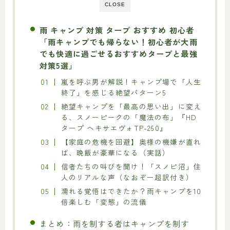
CLOSE
雨 キャンプ 対策 タープ おすすめ 初心者
「雨キャンプでも帰らない！初心者が大雨
でも快適に過ごせるおすすめタープと最強
対策5選」
嵐を呼ぶ男が解説！キャンプ場で「人生
終了」を感じる絶望パターン5
絶望キャンプを「最高の思い出」に変え
る、スノーピークの「魔法の布」『HD
タープ ヘキサエヴォTP-260』
【家庭の危機を回避】奥様の機嫌が直れ
ば、晩飯が豪華になる（実話）
信者たちの叫びを聞け！「スノピ沼」住
人のリアルな声（なおぞー超訳付き）
濡れる覚悟はできたか？雨キャンプを10
倍楽しむ「変態」の流儀
まとめ：雨を制する者はキャンプを制す