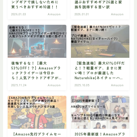
ンプギアで損しないために
選ぶおすすめギア26選と家
買うべきおすすめ10選！！
族を説得する言い訳
ビギナー
初心者の方へ
2026.01.03
Amazon
2026.01.01
Amazon
後悔するな！【最大
【緊急速報】最大61％OFFだ
53％OFF！？】Amazonブラ
と！？軽量ギア、まさに買
ックフライデーは今日か
い時！プロが厳選した
ら！人気アウトドアギアが
Naturehike(ネイチャーハイ
消える前に急げ！！
ク)爆益アイテム
2025.11.24
Amazon
2025.10.05
Amazon
【Amazon先行プライムセー
2025年最新版！Amazonプラ