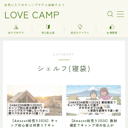
お気に入りのキャンプギアと出掛けよう
LOVE CAMP
MENU
おすすめギア
初心者必見
役立ちアイテム
お得情報
人気記事
CATEGORY
おすすめギア
シェルフ(寝袋)
キャンプ
バーベキュー（BBQ）
調理器具関連（kitchenware）
車中泊
お得情報
【Amazon初売り2026】キャ
【Amazon初売り2026】散財
楽天お得情報
ンプ初心者は何買う？キャ
確定？キャンプ沼の住人が