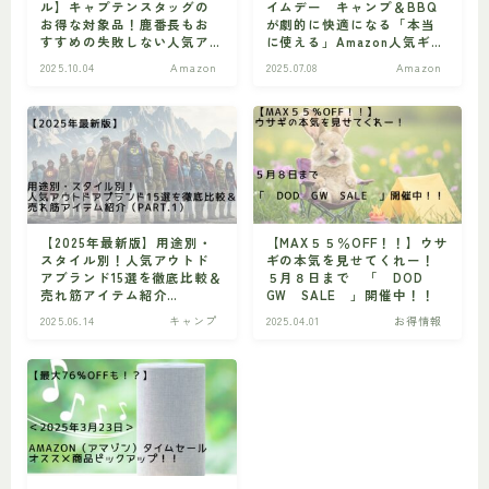
ル】キャプテンスタッグの
イムデー キャンプ＆BBQ
お得な対象品！鹿番長もお
が劇的に快適になる「本当
すすめの失敗しない人気ア
に使える」Amazon人気ギア
ウトドアギア9選
10選
2025.10.04
Amazon
2025.07.08
Amazon
【2025年最新版】用途別・
【MAX５５％OFF！！】ウサ
スタイル別！人気アウトド
ギの本気を見せてくれー！
アブランド15選を徹底比較＆
５月８日まで 「 DOD
売れ筋アイテム紹介
GW SALE 」開催中！！
（Part.1）
2025.06.14
キャンプ
2025.04.01
お得情報