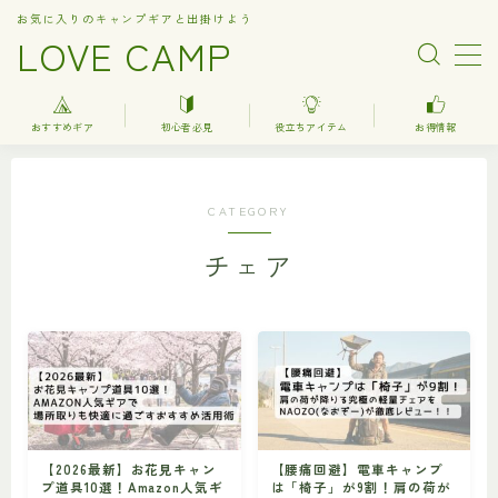
お気に入りのキャンプギアと出掛けよう
LOVE CAMP
MENU
おすすめギア
初心者必見
役立ちアイテム
お得情報
人気記事
CATEGORY
おすすめギア
チェア
キャンプ
バーベキュー（BBQ）
調理器具関連（kitchenware）
車中泊
お得情報
【2026最新】お花見キャン
【腰痛回避】電車キャンプ
楽天お得情報
プ道具10選！Amazon人気ギ
は「椅子」が9割！肩の荷が