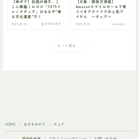
【神ギア】伝説の椅子、こ
【大阪・関西万博版】
こに降臨！ロゴス「7075ト
Amazonスマイルセールで買
レックチェア」はもはや”座
うべきアウトドアの人気ア
る文化遺産”だ！
イテム 〜チェア〜
2025.09.18
おすすめギア
2025.08.31
Amazon
もっと見る
Follow Me
HOME
おすすめギア
チェア
＞
＞
運営者情報
プライバシーポリシー
お問い合わせ