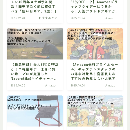
モン30周年コラボ予約開
53％OFF！？】Amazonブラ
始！転売で泣く前に確保す
ックフライデーは今日か
べき「狙い目ギア」3選！！
ら！人気アウトドアギアが
消える前に急げ！！
2025.12.28
おすすめギア
2025.11.24
Amazon
【緊急速報】最大61％OFFだ
【Amazon先行プライムセー
と！？軽量ギア、まさに買
ル】キャプテンスタッグの
い時！プロが厳選した
お得な対象品！鹿番長もお
Naturehike(ネイチャーハイ
すすめの失敗しない人気ア
ク)爆益アイテム
ウトドアギア9選
2025.10.05
Amazon
2025.10.04
Amazon