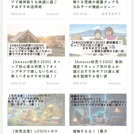
アで場所取りも快適に過ご
降りる究極の軽量チェアを
すおすすめ活用術
なおぞーが徹底レビュー
ビギナー
初心者の方へ
2026.03.18
Amazon
2026.02.09
おすすめギア
【Amazon初売り2026】キャ
【Amazon初売り2026】散財
ンプ初心者は何買う？キャ
確定？キャンプ沼の住人が
ンプギアで損しないために
選ぶおすすめギア26選と家
買うべきおすすめ10選！！
族を説得する言い訳
2026.01.03
Amazon
2026.01.01
Amazon
【完売注意】LOGOS×ポケ
後悔するな！【最大