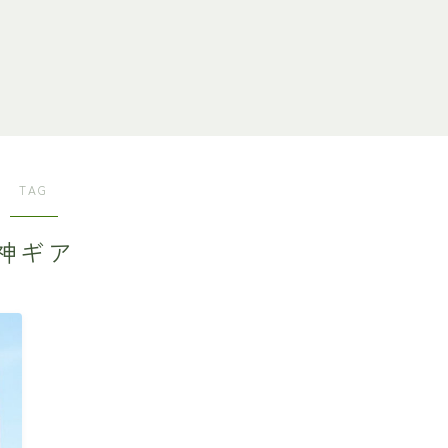
TAG
神ギア