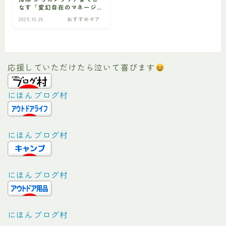
なす「変幻自在のマネージ
ャー」5選を大公開！
2025.10.26
おすすめギア
ビギナー
初心者の方へ
応援していただけたら泣いて喜びます
にほんブログ村
にほんブログ村
にほんブログ村
にほんブログ村