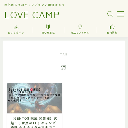
お気に入りのキャンプギアと出掛けよう
LOVE CAMP
MENU
おすすめギア
初心者必見
役立ちアイテム
お得情報
人気記事
TAG
おすすめギア
泥
キャンプ
バーベキュー（BBQ）
調理器具関連（kitchenware）
車中泊
お得情報
【GENTOS 疾風 ㊙︎裏技】火
起こしは序の口！ キャンプ
楽天お得情報
掃除 からカメラケアまでこ