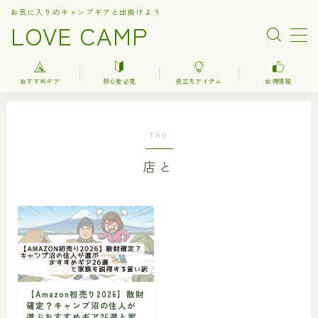
お気に入りのキャンプギアと出掛けよう
LOVE CAMP
MENU
おすすめギア
初心者必見
役立ちアイテム
お得情報
人気記事
TAG
おすすめギア
店と
キャンプ
バーベキュー（BBQ）
調理器具関連（kitchenware）
車中泊
お得情報
【Amazon初売り2026】散財
確定？キャンプ沼の住人が
楽天お得情報
選ぶおすすめギア26選と家