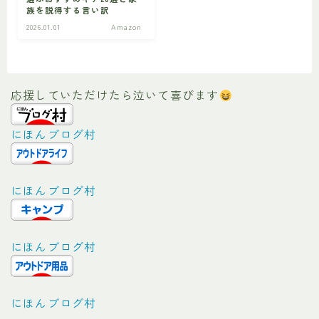
族を説得する言い訳
2026.01.01
Amazon
ビギナー
初心者の方へ
応援していただけたら泣いて喜びます
にほんブログ村
にほんブログ村
にほんブログ村
にほんブログ村