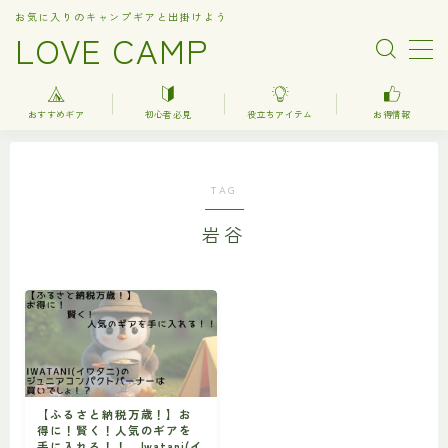
お気に入りのキャンプギアと出掛けよう
LOVE CAMP
MENU
おすすめギア
初心者必見
役立ちアイテム
お得情報
人気記事
TAG
おすすめギア
岩谷
キャンプ
バーベキュー（BBQ）
調理器具関連（kitchenware）
車中泊
お得情報
【ふるさと納税万歳！】お
得に！賢く！人気のギアを
楽天お得情報
手に入れる！！ Iwatani(イ