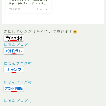
ワタニ)のジュニアコンパク
トバーナーは買いでし
2025.05.02
Amazon
ビギナー
初心者の方へ
ょ！？
応援していただけたら泣いて喜びます
にほんブログ村
にほんブログ村
にほんブログ村
にほんブログ村