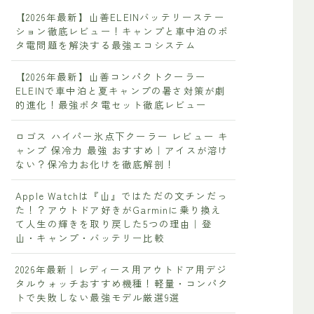
【2026年最新】山善ELEINバッテリーステー
ション徹底レビュー！キャンプと車中泊のポ
タ電問題を解決する最強エコシステム
【2026年最新】山善コンパクトクーラー
ELEINで車中泊と夏キャンプの暑さ対策が劇
的進化！最強ポタ電セット徹底レビュー
ロゴス ハイパー氷点下クーラー レビュー キ
ャンプ 保冷力 最強 おすすめ｜アイスが溶け
ない？保冷力お化けを徹底解剖！
Apple Watchは『山』ではただの文チンだっ
た！？アウトドア好きがGarminに乗り換え
て人生の輝きを取り戻した5つの理由｜登
山・キャンプ・バッテリー比較
2026年最新｜レディース用アウトドア用デジ
タルウォッチおすすめ機種！軽量・コンパク
トで失敗しない最強モデル厳選9選