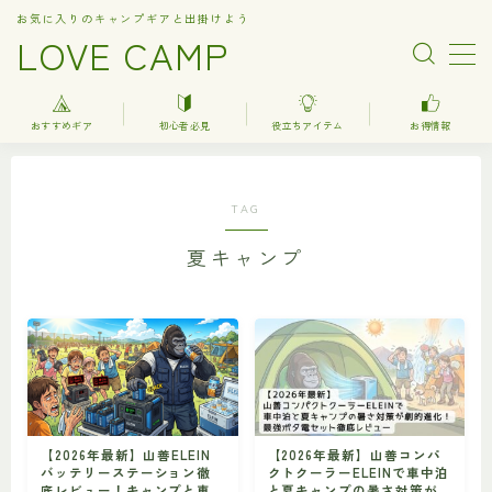
お気に入りのキャンプギアと出掛けよう
LOVE CAMP
MENU
おすすめギア
初心者必見
役立ちアイテム
お得情報
人気記事
TAG
おすすめギア
夏キャンプ
キャンプ
バーベキュー（BBQ）
調理器具関連（kitchenware）
車中泊
お得情報
【2026年最新】山善ELEIN
【2026年最新】山善コンパ
バッテリーステーション徹
クトクーラーELEINで車中泊
楽天お得情報
底レビュー！キャンプと車
と夏キャンプの暑さ対策が