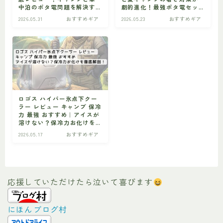
中泊のポタ電問題を解決す
劇的進化！最強ポタ電セッ
る最強エコシステム
ト徹底レビュー
2026.05.31
おすすめギア
2026.05.23
おすすめギア
ビギナー
初心者の方へ
ロゴス ハイパー氷点下クー
ラー レビュー キャンプ 保冷
力 最強 おすすめ｜アイスが
溶けない？保冷力お化けを
徹底解剖！
2026.05.17
おすすめギア
応援していただけたら泣いて喜びます
にほんブログ村