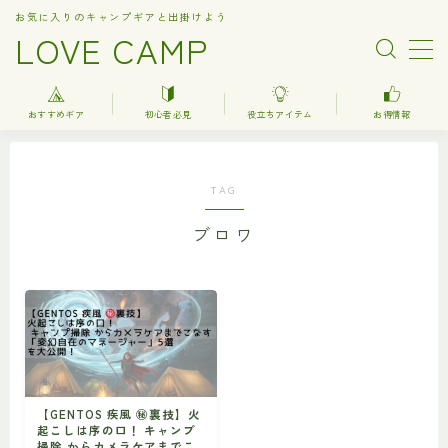
お気に入りのキャンプギアと出掛けよう
LOVE CAMP
MENU
おすすめギア
初心者必見
役立ちアイテム
お得情報
人気記事
TAG
おすすめギア
ブロワ
キャンプ
バーベキュー（BBQ）
調理器具関連（kitchenware）
車中泊
お得情報
【GENTOS 疾風 ㊙︎裏技】火
起こしは序の口！ キャンプ
楽天お得情報
掃除 からカメラケアまでこ