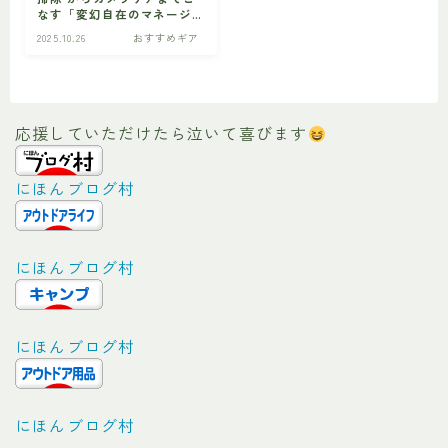
なす「変幻自在のマネージ
ャー」5選を大公開！
2025.10.26
おすすめギア
ビギナー
初心者の方へ
応援していただけたら泣いて喜びます
にほんブログ村
にほんブログ村
にほんブログ村
にほんブログ村