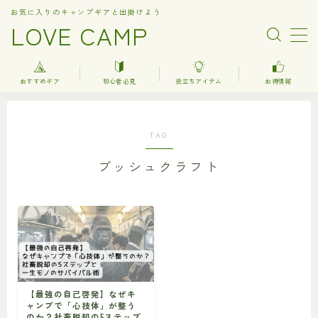
お気に入りのキャンプギアと出掛けよう
LOVE CAMP
MENU
おすすめギア
初心者必見
役立ちアイテム
お得情報
人気記事
TAG
おすすめギア
ブッシュクラフト
キャンプ
バーベキュー（BBQ）
調理器具関連（kitchenware）
車中泊
お得情報
【最強の自己啓発】なぜキ
ャンプで「心技体」が整う
楽天お得情報
のか？社畜脱却の5ステップ