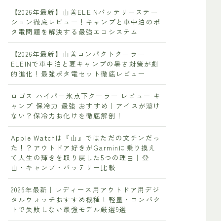
【2026年最新】山善ELEINバッテリーステー
ション徹底レビュー！キャンプと車中泊のポ
タ電問題を解決する最強エコシステム
【2026年最新】山善コンパクトクーラー
ELEINで車中泊と夏キャンプの暑さ対策が劇
的進化！最強ポタ電セット徹底レビュー
ロゴス ハイパー氷点下クーラー レビュー キ
ャンプ 保冷力 最強 おすすめ｜アイスが溶け
ない？保冷力お化けを徹底解剖！
Apple Watchは『山』ではただの文チンだっ
た！？アウトドア好きがGarminに乗り換え
て人生の輝きを取り戻した5つの理由｜登
山・キャンプ・バッテリー比較
2026年最新｜レディース用アウトドア用デジ
タルウォッチおすすめ機種！軽量・コンパク
トで失敗しない最強モデル厳選9選