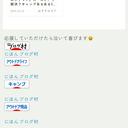
解決？キャンプあるある5選
を妄想で大逆転！
2026.03.23
おすすめギア
ビギナー
初心者の方へ
応援していただけたら泣いて喜びます
にほんブログ村
にほんブログ村
にほんブログ村
にほんブログ村