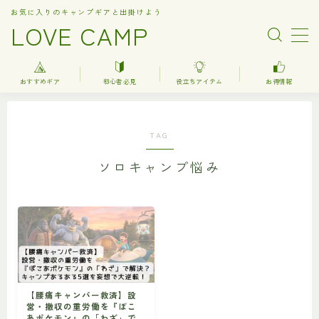
お気に入りのキャンプギアと出掛けよう
LOVE CAMP
MENU
おすすめギア
初心者必見
役立ちアイテム
お得情報
人気記事
TAG
おすすめギア
ソロキャンプ悩み
キャンプ
バーベキュー（BBQ）
調理器具関連（kitchenware）
車中泊
お得情報
【腰痛キャンパー救済】設
営・撤収の重労働を『ぽこ
楽天お得情報
あポケモン』の「わざ」で