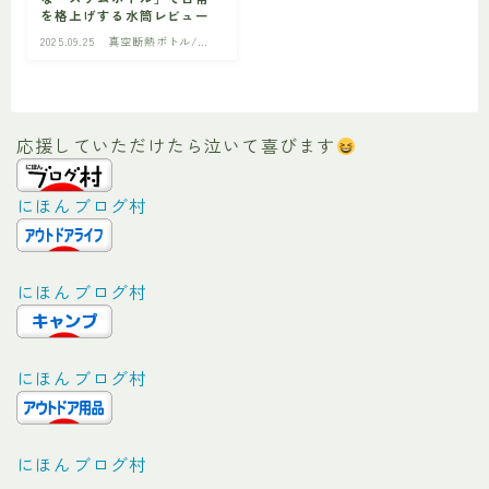
を格上げする水筒レビュー
2025.09.25
真空断熱ボトル/ジ
ビギナー
初心者の方へ
ャグ
応援していただけたら泣いて喜びます
にほんブログ村
にほんブログ村
にほんブログ村
にほんブログ村