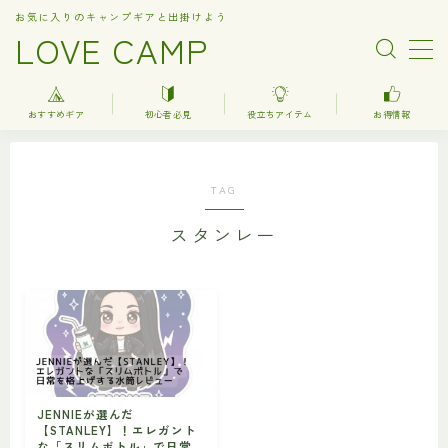
お気に入りのキャンプギアと出掛けよう
LOVE CAMP
MENU
おすすめギア
初心者必見
役立ちアイテム
お得情報
人気記事
TAG
おすすめギア
スタンレー
キャンプ
バーベキュー（BBQ）
調理器具関連（kitchenware）
車中泊
お得情報
JENNIEが選んだ
【STANLEY】！エレガント
楽天お得情報
な「スリムボトル」で日常