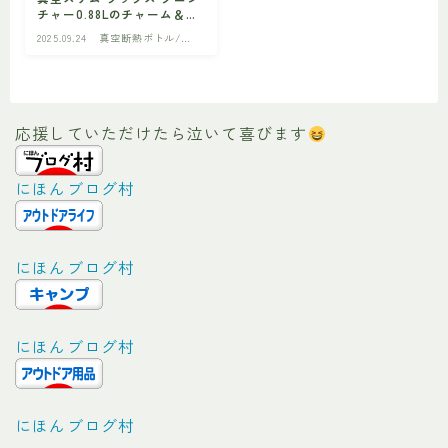
チャー0.88Lのチャーム＆光
沢を徹底レビュー
2025.09.24
真空断熱ボトル/ジ
ビギナー
初心者の方へ
ャグ
応援していただけたら泣いて喜びます
にほんブログ村
にほんブログ村
にほんブログ村
にほんブログ村