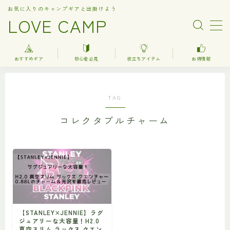
お気に入りのキャンプギアと出掛けよう
LOVE CAMP
MENU
おすすめギア
初心者必見
役立ちアイテム
お得情報
人気記事
TAG
おすすめギア
コレクタブルチャーム
キャンプ
バーベキュー（BBQ）
調理器具関連（kitchenware）
車中泊
お得情報
【STANLEY×JENNIE】ラグ
ジュアリーな大容量！H2.0
楽天お得情報
真空スリム ラックス クエン