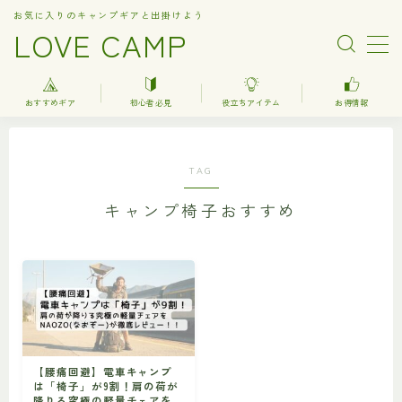
お気に入りのキャンプギアと出掛けよう
LOVE CAMP
MENU
おすすめギア
初心者必見
役立ちアイテム
お得情報
人気記事
TAG
おすすめギア
キャンプ椅子おすすめ
キャンプ
バーベキュー（BBQ）
調理器具関連（kitchenware）
車中泊
お得情報
【腰痛回避】電車キャンプ
は「椅子」が9割！肩の荷が
楽天お得情報
降りる究極の軽量チェアを