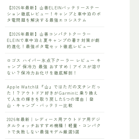
【2026年最新】山善ELEINバッテリーステー
ション徹底レビュー！キャンプと車中泊のポ
タ電問題を解決する最強エコシステム
【2026年最新】山善コンパクトクーラー
ELEINで車中泊と夏キャンプの暑さ対策が劇
的進化！最強ポタ電セット徹底レビュー
ロゴス ハイパー氷点下クーラー レビュー キ
ャンプ 保冷力 最強 おすすめ｜アイスが溶け
ない？保冷力お化けを徹底解剖！
Apple Watchは『山』ではただの文チンだっ
た！？アウトドア好きがGarminに乗り換え
て人生の輝きを取り戻した5つの理由｜登
山・キャンプ・バッテリー比較
2026年最新｜レディース用アウトドア用デジ
タルウォッチおすすめ機種！軽量・コンパク
トで失敗しない最強モデル厳選9選