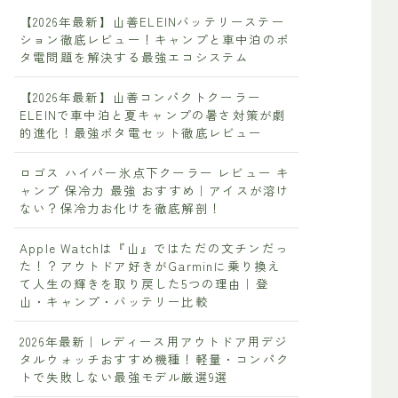
【2026年最新】山善ELEINバッテリーステー
ション徹底レビュー！キャンプと車中泊のポ
タ電問題を解決する最強エコシステム
【2026年最新】山善コンパクトクーラー
ELEINで車中泊と夏キャンプの暑さ対策が劇
的進化！最強ポタ電セット徹底レビュー
ロゴス ハイパー氷点下クーラー レビュー キ
ャンプ 保冷力 最強 おすすめ｜アイスが溶け
ない？保冷力お化けを徹底解剖！
Apple Watchは『山』ではただの文チンだっ
た！？アウトドア好きがGarminに乗り換え
て人生の輝きを取り戻した5つの理由｜登
山・キャンプ・バッテリー比較
2026年最新｜レディース用アウトドア用デジ
タルウォッチおすすめ機種！軽量・コンパク
トで失敗しない最強モデル厳選9選